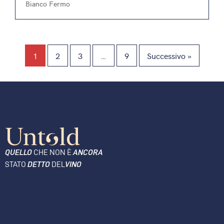
Bianco Fermo
1
2
3
…
9
Successivo »
QUELLO
CHE NON È
ANCORA
STATO
DETTO
DEL
VINO