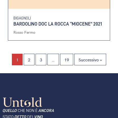
BIGAGNOLI
BARDOLINO DOC LA ROCCA “MIOCENE” 2021
Rosso Fermo
1
2
3
…
19
Successivo »
QUELLO
CHE NON È
ANCORA
STATO
DETTO
DEL
VINO