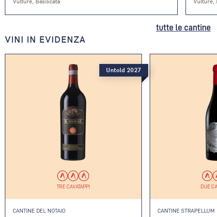
Vulture, Basilicata
Vulture, 
tutte le cantine
VINI IN EVIDENZA
Untold 2027
TRE CAVATAPPI
DUE CA
CANTINE DEL NOTAIO
CANTINE STRAPELLUM