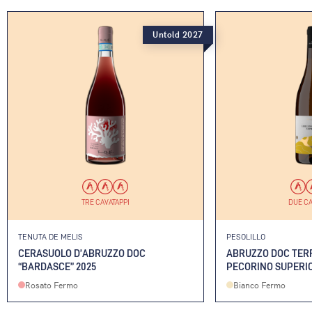
Untold 2027
TRE CAVATAPPI
DUE CA
TENUTA DE MELIS
PESOLILLO
CERASUOLO D’ABRUZZO DOC
ABRUZZO DOC TERR
“BARDASCE” 2025
PECORINO SUPERIO
Rosato Fermo
Bianco Fermo