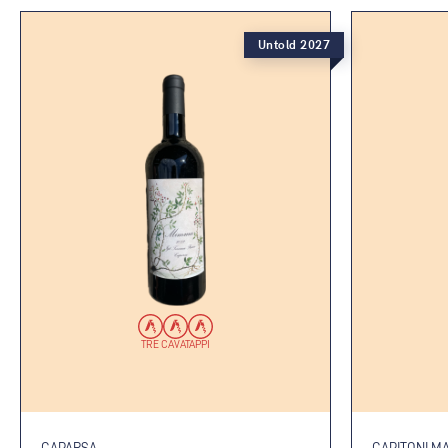
Untold 2027
TRE CAVATAPPI
CAPARSA
CAPITONI M