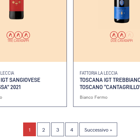
TRE CAVATAPPI
DUE CAVATAPPI
 LECCIA
FATTORIA LA LECCIA
IGT SANGIOVESE
TOSCANA IGT TREBBIAN
SA” 2021
TOSCANO “CANTAGRILLO”
o
Bianco Fermo
1
2
3
4
Successivo »