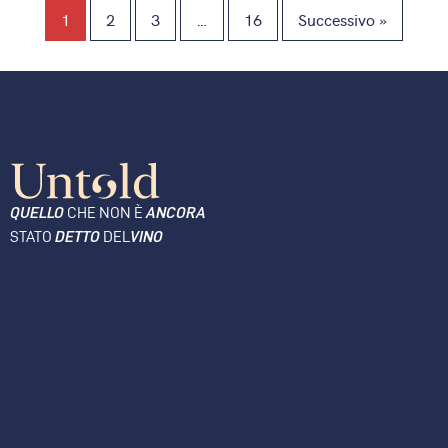
1
2
3
…
16
Successivo »
QUELLO
CHE NON È
ANCORA
STATO
DETTO
DEL
VINO